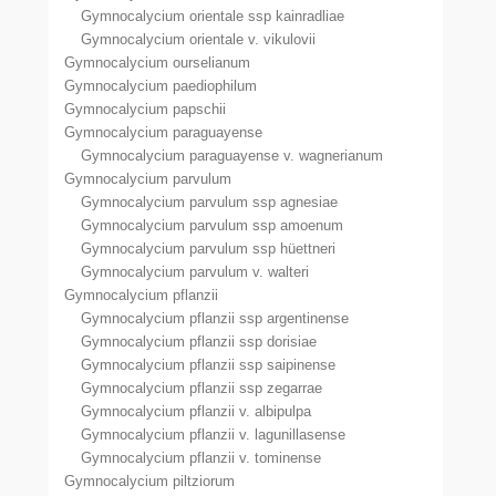
Gymnocalycium orientale ssp kainradliae
Gymnocalycium orientale v. vikulovii
Gymnocalycium ourselianum
Gymnocalycium paediophilum
Gymnocalycium papschii
Gymnocalycium paraguayense
Gymnocalycium paraguayense v. wagnerianum
Gymnocalycium parvulum
Gymnocalycium parvulum ssp agnesiae
Gymnocalycium parvulum ssp amoenum
Gymnocalycium parvulum ssp hüettneri
Gymnocalycium parvulum v. walteri
Gymnocalycium pflanzii
Gymnocalycium pflanzii ssp argentinense
Gymnocalycium pflanzii ssp dorisiae
Gymnocalycium pflanzii ssp saipinense
Gymnocalycium pflanzii ssp zegarrae
Gymnocalycium pflanzii v. albipulpa
Gymnocalycium pflanzii v. lagunillasense
Gymnocalycium pflanzii v. tominense
Gymnocalycium piltziorum