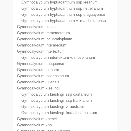
Gymnocalycium hyptiacanthum ssp leeanum
Gymnocalycium hyptiacanthum ssp netrelianum
Gymnocalycium hyptiacanthum ssp uruguayense
Gymnocalycium hyptiacanthum v. mardelplatense
Gymnocalycium ilseae
Gymnocalycium immemoratum
Gymnocalycium incurvatispinum
Gymnocalycium intermedium
Gymnocalycium intertextum
Gymnocalycium intertextum v. moserianum
Gymnocalycium itatiquense
Gymnocalycium jochumii
Gymnocalycium joosensianum
Gymnocalycium juliensis
Gymnocalycium kieslingii
Gymnocalycium kieslingii ssp castaneum
Gymnocalycium kieslingii ssp frankianum
Gymnocalycium kieslingii v. australis
Gymnocalycium kieslingii fma alboareolatum
Gymnocalycium knebelii
Gymnocalycium knolii