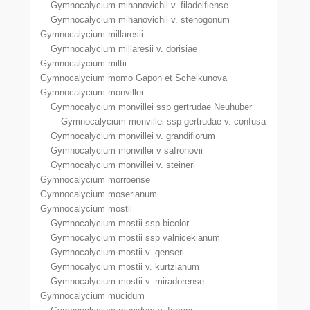
Gymnocalycium mihanovichii v. filadelfiense
Gymnocalycium mihanovichii v. stenogonum
Gymnocalycium millaresii
Gymnocalycium millaresii v. dorisiae
Gymnocalycium miltii
Gymnocalycium momo Gapon et Schelkunova
Gymnocalycium monvillei
Gymnocalycium monvillei ssp gertrudae Neuhuber
Gymnocalycium monvillei ssp gertrudae v. confusa
Gymnocalycium monvillei v. grandiflorum
Gymnocalycium monvillei v safronovii
Gymnocalycium monvillei v. steineri
Gymnocalycium morroense
Gymnocalycium moserianum
Gymnocalycium mostii
Gymnocalycium mostii ssp bicolor
Gymnocalycium mostii ssp valnicekianum
Gymnocalycium mostii v. genseri
Gymnocalycium mostii v. kurtzianum
Gymnocalycium mostii v. miradorense
Gymnocalycium mucidum