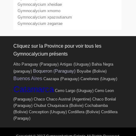
Gymnocalycium xheidiae
Gymnocalycium xmomo
Gymnocalycium xpazoutianum
Gymnocalycium zegarrae
Cliquez sur la Province pour voir tous les
Gymnocalycium présents
Alto Paraguay (Paraguay)
Artigas (Uruguay)
Bahia Negra
Boqueron (Paraguay)
(paraguay)
Boyuibe (Bolivie)
Buenos Aires
Caazapa (Paraguay)
Canelones (Uruguay)
Catamarca
Cerro Largo (Uruguay)
Cerro Leon
(Paraguay)
Chaco
Chaco Austral (Argentine)
Chaco Boréal
(Paraguay)
Chubut
Chuquisaca (Bolivie)
Cochabamba
(Bolivie)
Conception (Uruguay)
Cordillera (Bolivie)
Cordillera
(Paragay)