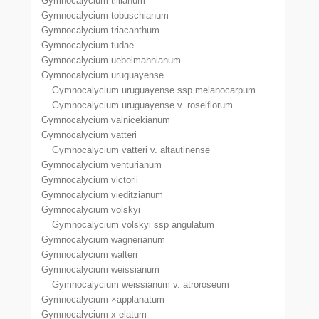
Gymnocalycium tillianum
Gymnocalycium tobuschianum
Gymnocalycium triacanthum
Gymnocalycium tudae
Gymnocalycium uebelmannianum
Gymnocalycium uruguayense
Gymnocalycium uruguayense ssp melanocarpum
Gymnocalycium uruguayense v. roseiflorum
Gymnocalycium valnicekianum
Gymnocalycium vatteri
Gymnocalycium vatteri v. altautinense
Gymnocalycium venturianum
Gymnocalycium victorii
Gymnocalycium vieditzianum
Gymnocalycium volskyi
Gymnocalycium volskyi ssp angulatum
Gymnocalycium wagnerianum
Gymnocalycium walteri
Gymnocalycium weissianum
Gymnocalycium weissianum v. atroroseum
Gymnocalycium ×applanatum
Gymnocalycium x elatum