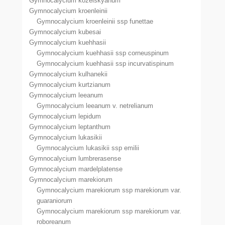
Gymnocalycium kozelskyanum
Gymnocalycium kroenleinii
Gymnocalycium kroenleinii ssp funettae
Gymnocalycium kubesai
Gymnocalycium kuehhasii
Gymnocalycium kuehhasii ssp corneuspinum
Gymnocalycium kuehhasii ssp incurvatispinum
Gymnocalycium kulhanekii
Gymnocalycium kurtzianum
Gymnocalycium leeanum
Gymnocalycium leeanum v. netrelianum
Gymnocalycium lepidum
Gymnocalycium leptanthum
Gymnocalycium lukasikii
Gymnocalycium lukasikii ssp emilii
Gymnocalycium lumbrerasense
Gymnocalycium mardelplatense
Gymnocalycium marekiorum
Gymnocalycium marekiorum ssp marekiorum var.
guaraniorum
Gymnocalycium marekiorum ssp marekiorum var.
roboreanum