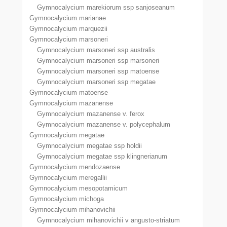
Gymnocalycium marekiorum ssp sanjoseanum
Gymnocalycium marianae
Gymnocalycium marquezii
Gymnocalycium marsoneri
Gymnocalycium marsoneri ssp australis
Gymnocalycium marsoneri ssp marsoneri
Gymnocalycium marsoneri ssp matoense
Gymnocalycium marsoneri ssp megatae
Gymnocalycium matoense
Gymnocalycium mazanense
Gymnocalycium mazanense v. ferox
Gymnocalycium mazanense v. polycephalum
Gymnocalycium megatae
Gymnocalycium megatae ssp holdii
Gymnocalycium megatae ssp klingnerianum
Gymnocalycium mendozaense
Gymnocalycium meregallii
Gymnocalycium mesopotamicum
Gymnocalycium michoga
Gymnocalycium mihanovichii
Gymnocalycium mihanovichii v angusto-striatum