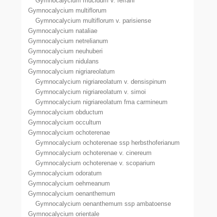
Gymnocalycium mucidum v. ferrarii
Gymnocalycium multiflorum
Gymnocalycium multiflorum v. parisiense
Gymnocalycium nataliae
Gymnocalycium netrelianum
Gymnocalycium neuhuberi
Gymnocalycium nidulans
Gymnocalycium nigriareolatum
Gymnocalycium nigriareolatum v. densispinum
Gymnocalycium nigriareolatum v. simoi
Gymnocalycium nigriareolatum fma carmineum
Gymnocalycium obductum
Gymnocalycium occultum
Gymnocalycium ochoterenae
Gymnocalycium ochoterenae ssp herbsthoferianum
Gymnocalycium ochoterenae v. cinereum
Gymnocalycium ochoterenae v. scoparium
Gymnocalycium odoratum
Gymnocalycium oehmeanum
Gymnocalycium oenanthemum
Gymnocalycium oenanthemum ssp ambatoense
Gymnocalycium orientale