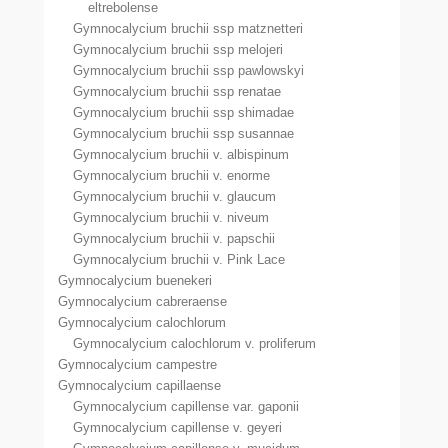
eltrebolense
Gymnocalycium bruchii ssp matznetteri
Gymnocalycium bruchii ssp melojeri
Gymnocalycium bruchii ssp pawlowskyi
Gymnocalycium bruchii ssp renatae
Gymnocalycium bruchii ssp shimadae
Gymnocalycium bruchii ssp susannae
Gymnocalycium bruchii v. albispinum
Gymnocalycium bruchii v. enorme
Gymnocalycium bruchii v. glaucum
Gymnocalycium bruchii v. niveum
Gymnocalycium bruchii v. papschii
Gymnocalycium bruchii v. Pink Lace
Gymnocalycium buenekeri
Gymnocalycium cabreraense
Gymnocalycium calochlorum
Gymnocalycium calochlorum v. proliferum
Gymnocalycium campestre
Gymnocalycium capillaense
Gymnocalycium capillense var. gaponii
Gymnocalycium capillense v. geyeri