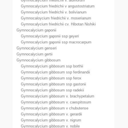
Gymnocalycium friedrichii v. albiflorum
Gymnocalycium friedrichii v angustostriatum
Gymnocalycium friedrichii v. bolivianum
Gymnocaloycium friedrichii v. moserianum
Gymnocalycium friedrichii cv. Hibotan Nishiki
Gymnocalycium gaponii
Gymnocalycium gaponii ssp geyeri
Gymnocalycium gaponii ssp macrocarpum
Gymnocalycium genseri
Gymnocalycium gertii
Gymnocalycium gibbosum
Gymnocalycium gibbosum ssp borthii
Gymnocalycium gibbosum ssp ferdinandii
Gymnocalycium gibbosum ssp ferox
Gymnocalycium gibbosum ssp gastonii
Gymnocalycium gibbosum ssp radekii
Gymnocalycium gibbosum v. brachypetalum
Gymnocalycium gibbosum v. caespitosum
Gymnocalycium gibbosum v chubutense
Gymnocalycium gibbosum v. gerardii
Gymnocalycium gibbosum v. nigrum
Gymnocalycium gibbosum v. nobile