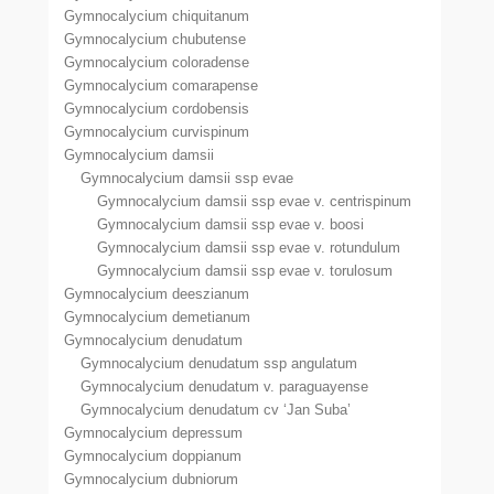
Gymnocalycium chiquitanum
Gymnocalycium chubutense
Gymnocalycium coloradense
Gymnocalycium comarapense
Gymnocalycium cordobensis
Gymnocalycium curvispinum
Gymnocalycium damsii
Gymnocalycium damsii ssp evae
Gymnocalycium damsii ssp evae v. centrispinum
Gymnocalycium damsii ssp evae v. boosi
Gymnocalycium damsii ssp evae v. rotundulum
Gymnocalycium damsii ssp evae v. torulosum
Gymnocalycium deeszianum
Gymnocalycium demetianum
Gymnocalycium denudatum
Gymnocalycium denudatum ssp angulatum
Gymnocalycium denudatum v. paraguayense
Gymnocalycium denudatum cv ‘Jan Suba’
Gymnocalycium depressum
Gymnocalycium doppianum
Gymnocalycium dubniorum