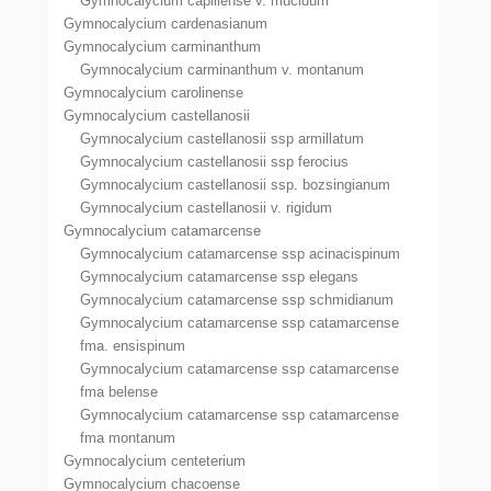
Gymnocalycium capillense v. mucidum
Gymnocalycium cardenasianum
Gymnocalycium carminanthum
Gymnocalycium carminanthum v. montanum
Gymnocalycium carolinense
Gymnocalycium castellanosii
Gymnocalycium castellanosii ssp armillatum
Gymnocalycium castellanosii ssp ferocius
Gymnocalycium castellanosii ssp. bozsingianum
Gymnocalycium castellanosii v. rigidum
Gymnocalycium catamarcense
Gymnocalycium catamarcense ssp acinacispinum
Gymnocalycium catamarcense ssp elegans
Gymnocalycium catamarcense ssp schmidianum
Gymnocalycium catamarcense ssp catamarcense
fma. ensispinum
Gymnocalycium catamarcense ssp catamarcense
fma belense
Gymnocalycium catamarcense ssp catamarcense
fma montanum
Gymnocalycium centeterium
Gymnocalycium chacoense