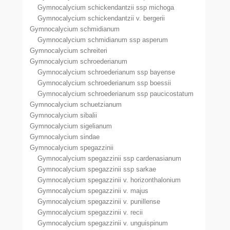
Gymnocalycium schickendantzii ssp michoga
Gymnocalycium schickendantzii v. bergerii
Gymnocalycium schmidianum
Gymnocalycium schmidianum ssp asperum
Gymnocalycium schreiteri
Gymnocalycium schroederianum
Gymnocalycium schroederianum ssp bayense
Gymnocalycium schroederianum ssp boessii
Gymnocalycium schroederianum ssp paucicostatum
Gymnocalycium schuetzianum
Gymnocalycium sibalii
Gymnocalycium sigelianum
Gymnocalycium sindae
Gymnocalycium spegazzinii
Gymnocalycium spegazzinii ssp cardenasianum
Gymnocalycium spegazzinii ssp sarkae
Gymnocalycium spegazzinii v. horizonthalonium
Gymnocalycium spegazzinii v. majus
Gymnocalycium spegazzinii v. punillense
Gymnocalycium spegazzinii v. recii
Gymnocalycium spegazzinii v. unguispinum