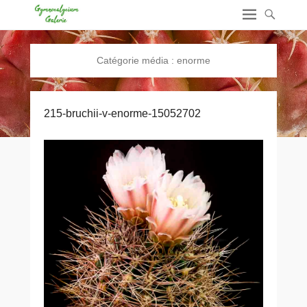
Catégorie média :
enorme
215-bruchii-v-enorme-15052702