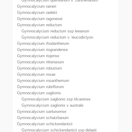
Gymnocalycium quehlianum v. zantnerianum
Gymnocalycium raineri
Gymnocalycium radekii
Gymnocalycium ragonesei
Gymnocalycium reductum
Gymnocalycium reductum ssp leeanum
Gymnocalycium reductum v. leucodictyon
Gymnocalycium rhodantherum
Gymnocalycium riograndense
Gymnocalycium riojense
Gymnocalycium ritterianum
Gymnocalycium robustum
Gymnocalycium rosae
Gymnocalycium rosanthemum
Gymnocalycium rubriflorum
Gymnocalycium saglionis
Gymnocalycium saglionis ssp tilcarense
Gymnocalycium saglionis v australe
Gymnocalycium sanluisense
Gymnocalycium schatzlianum
Gymnocalycium schickendantzii
Gymnocalycium schickendantzii ssp delaeti