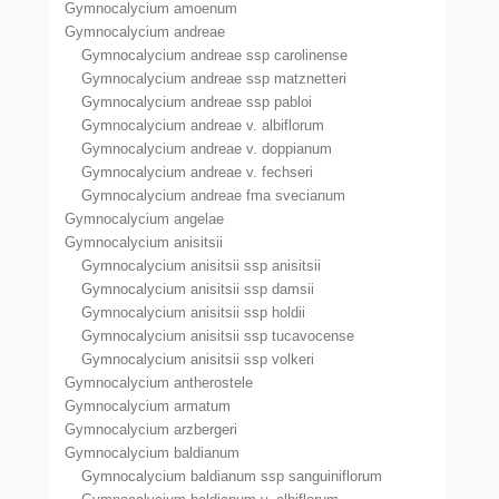
Gymnocalycium amoenum
Gymnocalycium andreae
Gymnocalycium andreae ssp carolinense
Gymnocalycium andreae ssp matznetteri
Gymnocalycium andreae ssp pabloi
Gymnocalycium andreae v. albiflorum
Gymnocalycium andreae v. doppianum
Gymnocalycium andreae v. fechseri
Gymnocalycium andreae fma svecianum
Gymnocalycium angelae
Gymnocalycium anisitsii
Gymnocalycium anisitsii ssp anisitsii
Gymnocalycium anisitsii ssp damsii
Gymnocalycium anisitsii ssp holdii
Gymnocalycium anisitsii ssp tucavocense
Gymnocalycium anisitsii ssp volkeri
Gymnocalycium antherostele
Gymnocalycium armatum
Gymnocalycium arzbergeri
Gymnocalycium baldianum
Gymnocalycium baldianum ssp sanguiniflorum