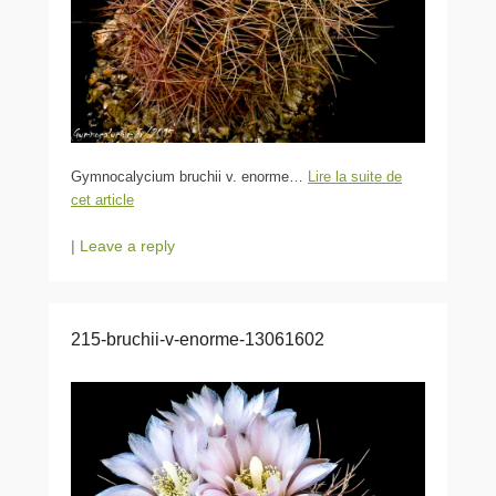
Gymnocalycium bruchii v. enorme…
Lire la suite de
cet article
|
Leave a reply
215-bruchii-v-enorme-13061602