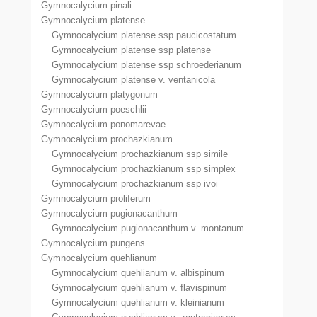
Gymnocalycium pinali
Gymnocalycium platense
Gymnocalycium platense ssp paucicostatum
Gymnocalycium platense ssp platense
Gymnocalycium platense ssp schroederianum
Gymnocalycium platense v. ventanicola
Gymnocalycium platygonum
Gymnocalycium poeschlii
Gymnocalycium ponomarevae
Gymnocalycium prochazkianum
Gymnocalycium prochazkianum ssp simile
Gymnocalycium prochazkianum ssp simplex
Gymnocalycium prochazkianum ssp ivoi
Gymnocalycium proliferum
Gymnocalycium pugionacanthum
Gymnocalycium pugionacanthum v. montanum
Gymnocalycium pungens
Gymnocalycium quehlianum
Gymnocalycium quehlianum v. albispinum
Gymnocalycium quehlianum v. flavispinum
Gymnocalycium quehlianum v. kleinianum