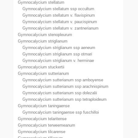
Gymnocalycium stellatum
Gymnocalycium stellatum ssp occultum
Gymnocalycium stellatum v. flavispinum
Gymnocalycium stellatum v. paucispinum
Gymnocalycium stellatum v. zantnerianum
Gymnocalycium stenopleurum
Gymnocalycium striglianum
Gymnocalycium striglianum ssp aeneum
Gymnocalycium striglianum ssp otmari
Gymnocalycium striglianum v. herminae
Gymnocalycium stuckertii
Gymnocalycium sutterianum
Gymnocalycium sutterianum ssp amboyense
Gymnocalycium sutterianum ssp arachnispinum
Gymnocalycium sutterianum ssp dolezalii
Gymnocalycium sutterianum ssp tetraploideum
Gymnocalycium taningaense
Gymnocalycium taningaense ssp fuschilloi
Gymnocalycium telaritense
Gymnocalycium terweemeanum
Gymnocalycium tilcarense