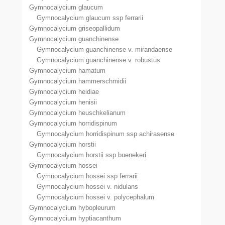
Gymnocalycium glaucum
Gymnocalycium glaucum ssp ferrarii
Gymnocalycium griseopallidum
Gymnocalycium guanchinense
Gymnocalycium guanchinense v. mirandaense
Gymnocalycium guanchinense v. robustus
Gymnocalycium hamatum
Gymnocalycium hammerschmidii
Gymnocalycium heidiae
Gymnocalycium henisii
Gymnocalycium heuschkelianum
Gymnocalycium horridispinum
Gymnocalycium horridispinum ssp achirasense
Gymnocalycium horstii
Gymnocalycium horstii ssp buenekeri
Gymnocalycium hossei
Gymnocalycium hossei ssp ferrarii
Gymnocalycium hossei v. nidulans
Gymnocalycium hossei v. polycephalum
Gymnocalycium hybopleurum
Gymnocalycium hyptiacanthum