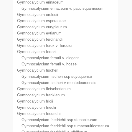
Gymnocalycium erinaceum
Gymnocalycium erinaceum v. paucisquamosum
Gymnocalycium erolesii
Gymnocalycium esperanzae
Gymnocalycium eurypleurum
Gymnocalycium eytianum
Gymnocalycium ferdinandii
Gymnocalycium ferox v. ferocior
Gymnocalycium ferrarii
Gymnocalycium ferrarii v. elegans
Gymnocalycium ferrarii v. hossei
Gymnocalycium fischeri
Gymnocalycium fischeri ssp suyuquense
Gymnocalycium fischeri v montedeoroensis
Gymnocalycium fleischerianum
Gymnocalycium frankianum
Gymnocalycium fricii
Gymnocalycium friedlii
Gymnocalycium friedrichii
Gymnocalycium friedrichii ssp stenopleurum
Gymnocalycium friedrichii ssp tumaemulticostatum