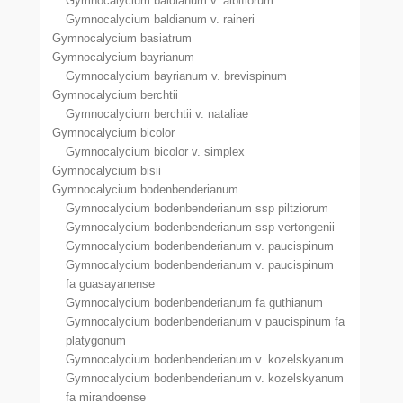
Gymnocalycium baldianum v. albiflorum
Gymnocalycium baldianum v. raineri
Gymnocalycium basiatrum
Gymnocalycium bayrianum
Gymnocalycium bayrianum v. brevispinum
Gymnocalycium berchtii
Gymnocalycium berchtii v. nataliae
Gymnocalycium bicolor
Gymnocalycium bicolor v. simplex
Gymnocalycium bisii
Gymnocalycium bodenbenderianum
Gymnocalycium bodenbenderianum ssp piltziorum
Gymnocalycium bodenbenderianum ssp vertongenii
Gymnocalycium bodenbenderianum v. paucispinum
Gymnocalycium bodenbenderianum v. paucispinum
fa guasayanense
Gymnocalycium bodenbenderianum fa guthianum
Gymnocalycium bodenbenderianum v paucispinum fa
platygonum
Gymnocalycium bodenbenderianum v. kozelskyanum
Gymnocalycium bodenbenderianum v. kozelskyanum
fa mirandoense