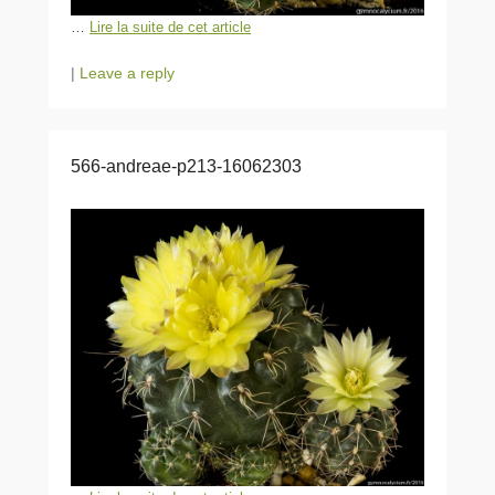
…
Lire la suite de cet article
|
Leave a reply
566-andreae-p213-16062303