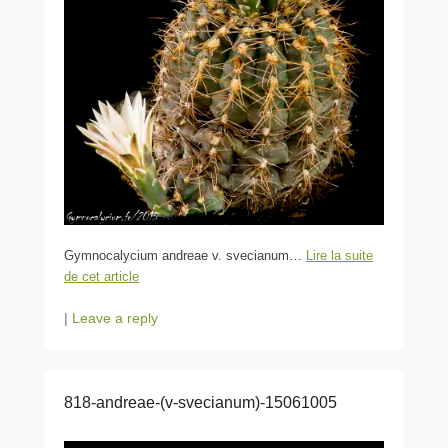
Gymnocalycium andreae v. svecianum…
Lire la suite
de cet article
|
Leave a reply
818-andreae-(v-svecianum)-15061005