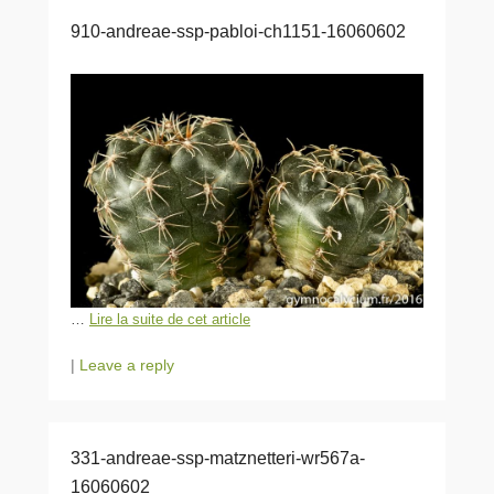
910-andreae-ssp-pabloi-ch1151-16060602
…
Lire la suite de cet article
|
Leave a reply
331-andreae-ssp-matznetteri-wr567a-
16060602