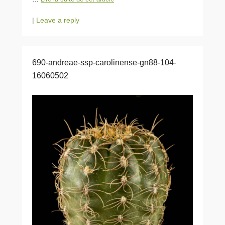
|
Leave a reply
690-andreae-ssp-carolinense-gn88-104-
16060502