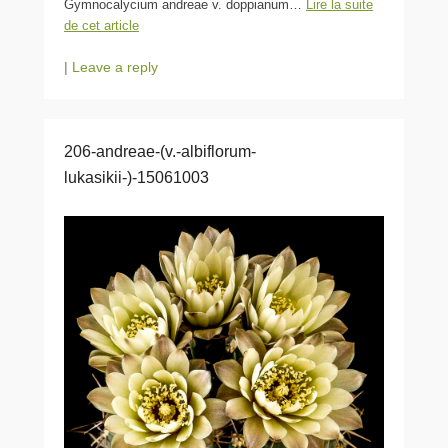
Gymnocalycium andreae v. doppianum…
Lire la suite
de cet article
|
Leave a reply
206-andreae-(v.-albiflorum-
lukasikii-)-15061003