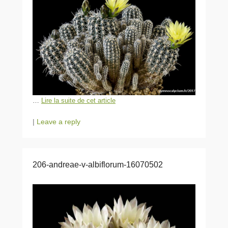
…
Lire la suite de cet article
|
Leave a reply
206-andreae-v-albiflorum-16070502