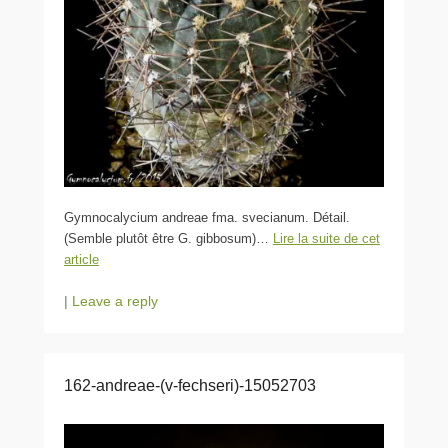
Gymnocalycium andreae fma. svecianum. Détail.
(Semble plutôt être G. gibbosum)…
Lire la suite de cet
article
|
Leave a reply
162-andreae-(v-fechseri)-15052703