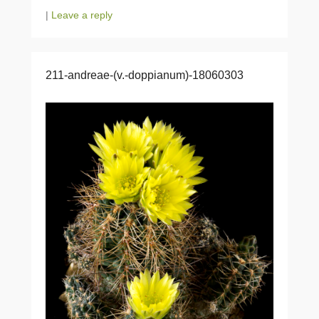
|
Leave a reply
211-andreae-(v.-doppianum)-18060303