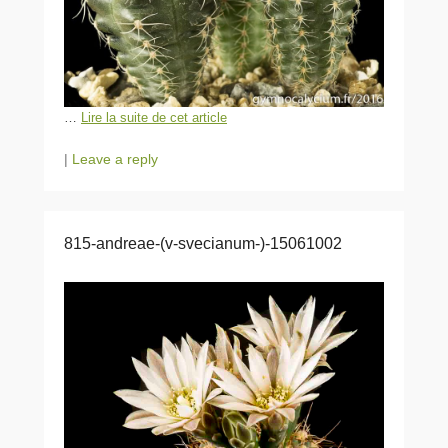
…
Lire la suite de cet article
|
Leave a reply
815-andreae-(v-svecianum-)-15061002