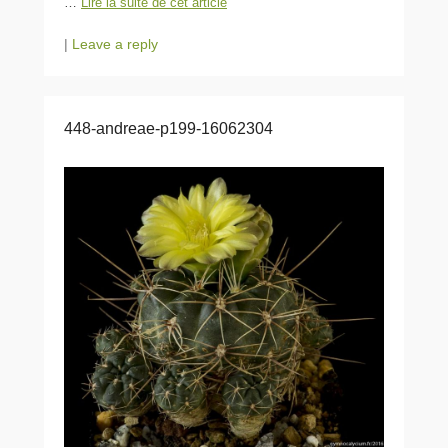
…
Lire la suite de cet article
|
Leave a reply
448-andreae-p199-16062304