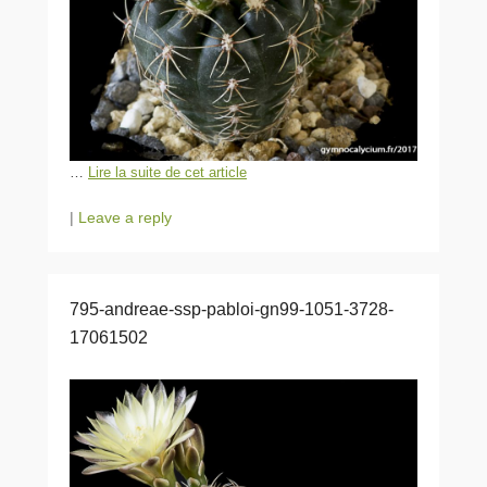
…
Lire la suite de cet article
|
Leave a reply
795-andreae-ssp-pabloi-gn99-1051-3728-
17061502