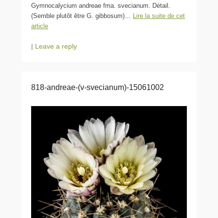
Gymnocalycium andreae fma. svecianum. Détail.
(Semble plutôt être G. gibbosum)…
Lire la suite de cet
article
|
Leave a reply
818-andreae-(v-svecianum)-15061002