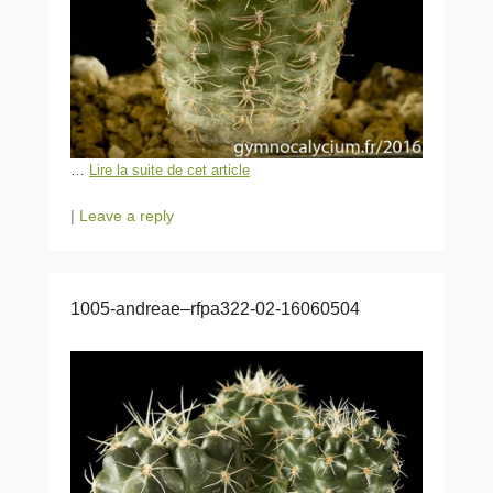
…
Lire la suite de cet article
|
Leave a reply
1005-andreae–rfpa322-02-16060504