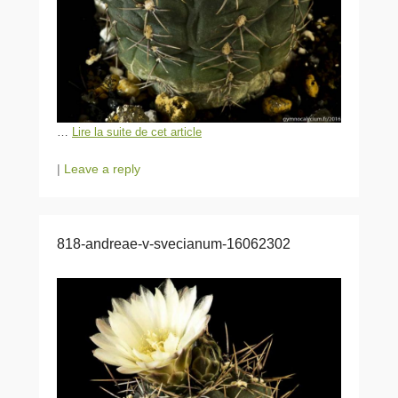
…
Lire la suite de cet article
|
Leave a reply
818-andreae-v-svecianum-16062302