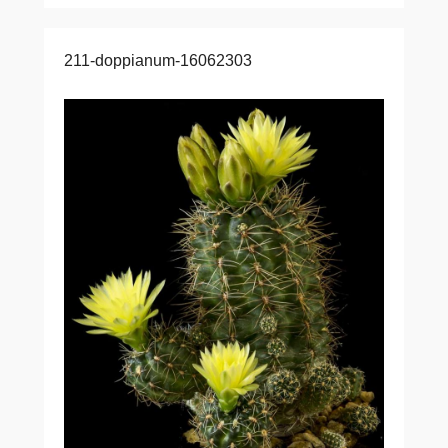
211-doppianum-16062303