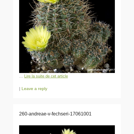
…
Lire la suite de cet article
|
Leave a reply
260-andreae-v-fechseri-17061001