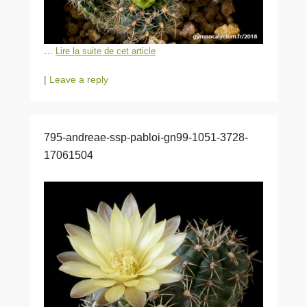
…
Lire la suite de cet article
|
Leave a reply
795-andreae-ssp-pabloi-gn99-1051-3728-
17061504