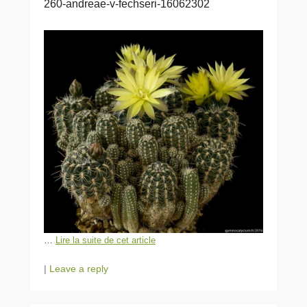
260-andreae-v-fechseri-16062302
…
Lire la suite de cet article
|
Leave a reply