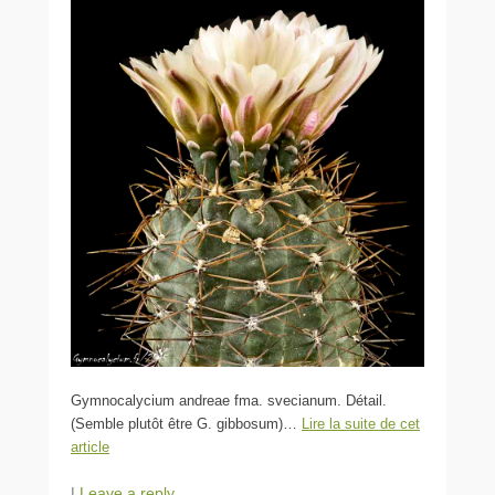
Gymnocalycium andreae fma. svecianum. Détail.
(Semble plutôt être G. gibbosum)…
Lire la suite de cet
article
|
Leave a reply